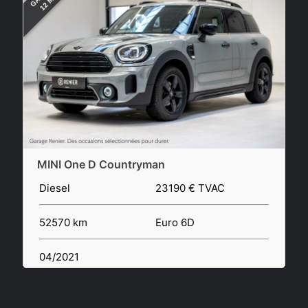
MINI One D Countryman
S
Diesel
23190 € TVAC
E
52570 km
Euro 6D
8
04/2021
1