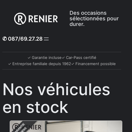
Skip
Des occasions
to
sélectionnées pour
content
durer.
✆ 087/69.27.28
✓ Garantie incluse
✓ Car-Pass certifié
✓ Entreprise familiale depuis 1962
✓ Financement possible
Nos véhicules
en stock
GARANTIE
GARA
12 MOIS
1